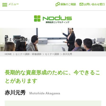
メニュー
保険のご相談
お問い合わせ窓口
セミナー講師
HOME
セミナー講師・研修講師
セミナー講師
赤川元秀
長期的な資産形成のために、今できるこ
とがあります
赤川元秀
Motohide Akagawa