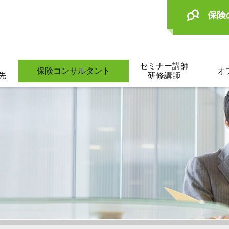
保険
セミナー講師
保険コンサルタント
オ
先
研修講師
。