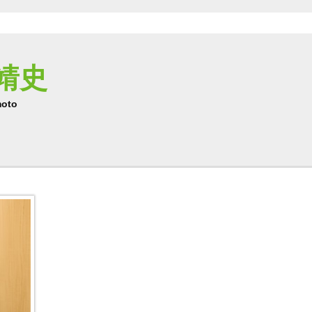
靖史
moto