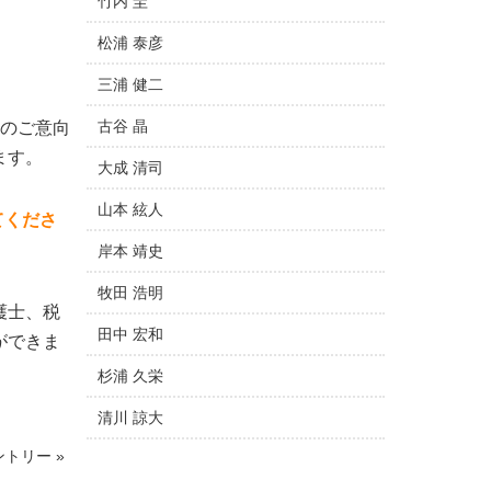
竹内 圭
松浦 泰彦
三浦 健二
古谷 晶
様のご意向
ます。
大成 清司
山本 絃人
てくださ
岸本 靖史
牧田 浩明
護士、税
田中 宏和
ができま
杉浦 久栄
清川 諒大
トリー »