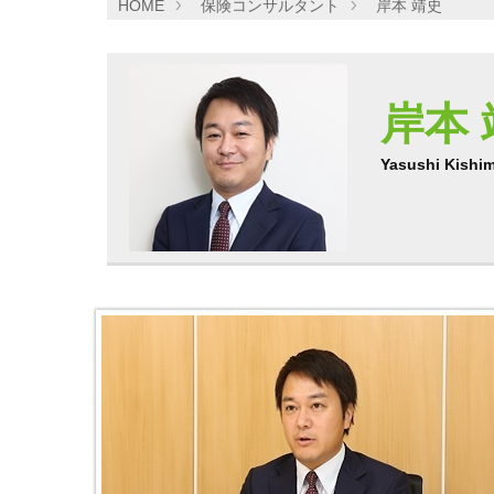
HOME
保険コンサルタント
岸本 靖史
岸本 
Yasushi Kishi