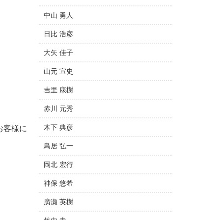
中山 勇人
日比 浩彦
大矢 佳子
山元 宣史
吉里 康樹
赤川 元秀
木下 典彦
お客様に
鳥居 弘一
岡北 宏行
神保 悠希
廣瀬 英樹