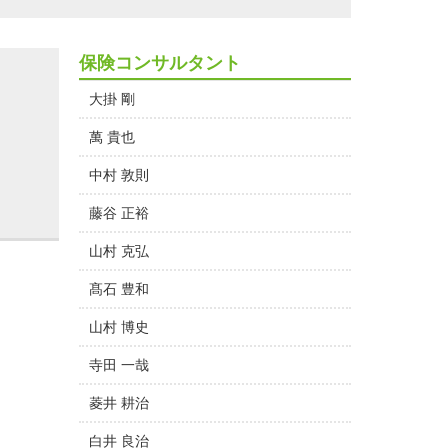
保険コンサルタント
大掛 剛
萬 貴也
中村 敦則
藤谷 正裕
山村 克弘
髙石 豊和
山村 博史
寺田 一哉
菱井 耕治
白井 良治