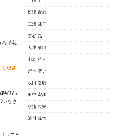
竹内 圭
松浦 泰彦
三浦 健二
古谷 晶
うな情報
大成 清司
山本 絃人
てくださ
岸本 靖史
牧田 浩明
保険商品
田中 宏和
伝いをさ
杉浦 久栄
清川 諒大
トリー »