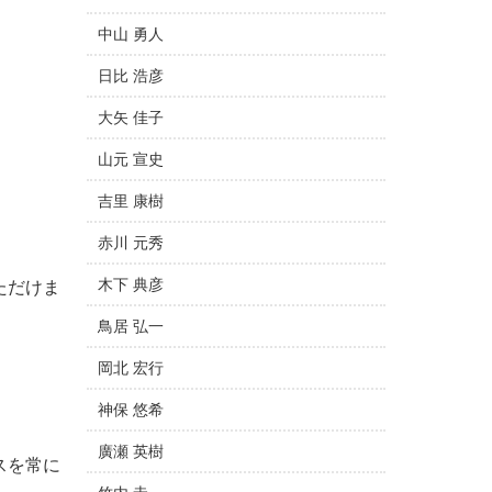
中山 勇人
日比 浩彦
大矢 佳子
山元 宣史
吉里 康樹
赤川 元秀
木下 典彦
ただけま
鳥居 弘一
岡北 宏行
神保 悠希
廣瀬 英樹
スを常に