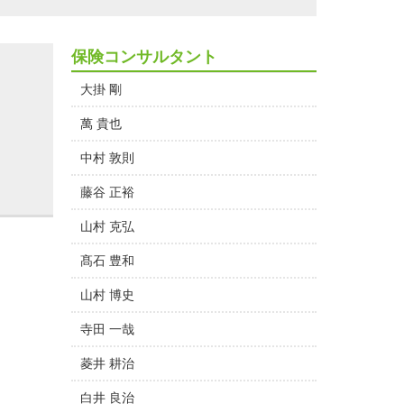
保険コンサルタント
大掛 剛
萬 貴也
中村 敦則
藤谷 正裕
山村 克弘
髙石 豊和
山村 博史
寺田 一哉
菱井 耕治
白井 良治