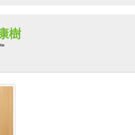
 康樹
ato