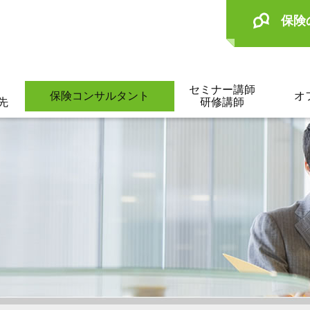
保険
セミナー講師
保険コンサルタント
オ
先
研修講師
。