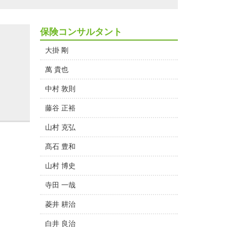
保険コンサルタント
大掛 剛
萬 貴也
中村 敦則
藤谷 正裕
山村 克弘
髙石 豊和
山村 博史
寺田 一哉
菱井 耕治
白井 良治