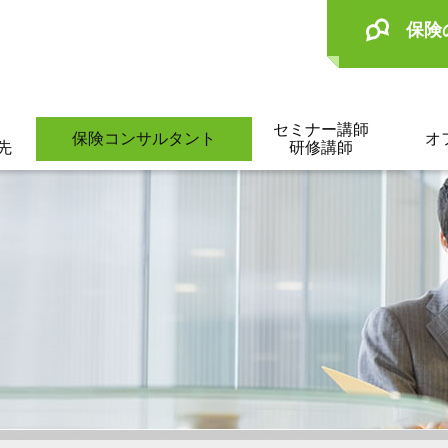
保険
セミナー講師
保険コンサルタント
オ
先
研修講師
。