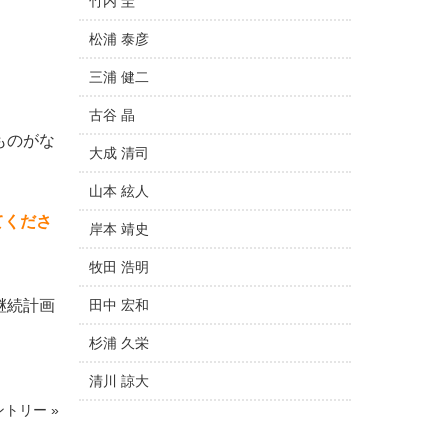
竹内 圭
松浦 泰彦
三浦 健二
古谷 晶
ものがな
大成 清司
山本 絃人
てくださ
岸本 靖史
牧田 浩明
継続計画
田中 宏和
杉浦 久栄
清川 諒大
トリー »