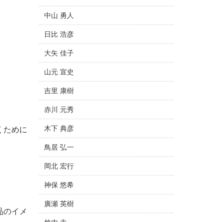
中山 勇人
日比 浩彦
大矢 佳子
山元 宣史
吉里 康樹
赤川 元秀
木下 典彦
くために
鳥居 弘一
岡北 宏行
神保 悠希
廣瀬 英樹
品のイメ